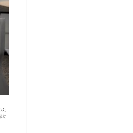
师处
帮助