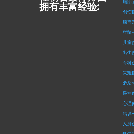
脑部
拥有丰富经验:
创伤
脑震
脊髓
儿童
出生
骨科
灾难
危及
慢性
心理
错误
人身