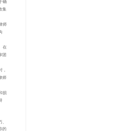
于确
收集
律师
沟
。在
审团
时，
律师
和损
辩
巧、
你的