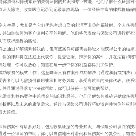
持你滑倒和摔伤索赔的关键证据的知识和专业技能。他们了解什么证据对
取证人陈述、收集医疗记录到记录事故现场，一位经验丰富的律师将确保
令人生畏，尤其是当它们优先考虑自己的利润而非你的福祉时。个人伤害
，并知道如何为客户谈判公平的和解。他们将代表你与保险公司进行所有
失而获得应得的赔偿。
件是通过和解谈判解决的，但有些案件可能需要诉讼才能获得公平的结果
。你的律师将在法庭上代表你，提交证据、辩护你的案件，并在法官和陪
供处理，你可以放心，知道在每一步中你的利益都得到了保护。
成功收费的模式工作，这意味着只有在案件成功解决（通过和解或判决）
受害者可以无需预付费用或承担财务风险，享受高质量的法律代表。联系
，并且通过寻求专业法律帮助，你可以获得一切可能的帮助。
化滑倒和摔伤案件中赔偿金的知识和经验。他们了解如何准确评估你伤害
和折磨以及未来的康复需求。通过与保险公司进行巧妙谈判并为你的权利
最大赔偿。
和摔伤案件有诸多好处，包括收集证据的专业知识、与保险公司谈判的技
通过一位律师的帮助，你可以自信地应对滑倒和摔伤案件的复杂性，知道