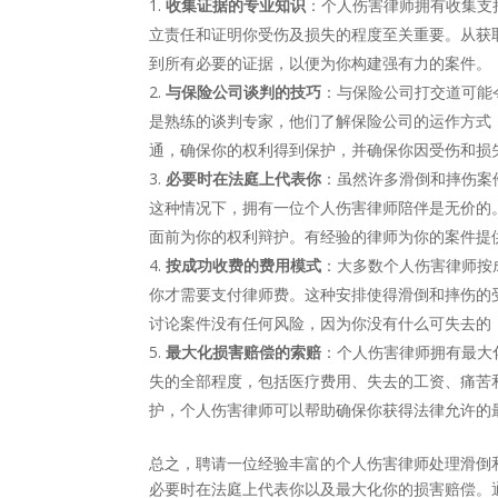
收集证据的专业知识
：个人伤害律师拥有收集支
立责任和证明你受伤及损失的程度至关重要。从获
到所有必要的证据，以便为你构建强有力的案件。
与保险公司谈判的技巧
：与保险公司打交道可能
是熟练的谈判专家，他们了解保险公司的运作方式
通，确保你的权利得到保护，并确保你因受伤和损
必要时在法庭上代表你
：虽然许多滑倒和摔伤案
这种情况下，拥有一位个人伤害律师陪伴是无价的
面前为你的权利辩护。有经验的律师为你的案件提
按成功收费的费用模式
：大多数个人伤害律师按
你才需要支付律师费。这种安排使得滑倒和摔伤的
讨论案件没有任何风险，因为你没有什么可失去的
最大化损害赔偿的索赔
：个人伤害律师拥有最大
失的全部程度，包括医疗费用、失去的工资、痛苦
护，个人伤害律师可以帮助确保你获得法律允许的
总之，聘请一位经验丰富的个人伤害律师处理滑倒
必要时在法庭上代表你以及最大化你的损害赔偿。