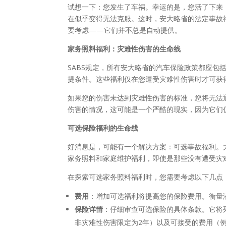
试想一下：您发生了车祸。幸运的是，您活了下来
在似乎变得无法克服。这时，安大略省的法定事故
要考虑——它们并不总是自动提供。
家务照料福利：灾难性伤害的生命线
SABS规定，所有安大略省的汽车保险政策都应
提条件。这些福利仅在您遭受灾难性伤害时才可获
如果您的伤害未达到灾难性伤害的标准，您将无法
伤害的情况，这可能是一个严酷的现实，因为它们
可选保险福利的生命线
好消息是，可能有一个解决方案：可选事故福利。
家务照料和家庭维护福利，即使是那些没有遭受灾
在探索可选家务照料福利时，您需要考虑以下几点
费用
：增加可选福利将提高您的保险费用。衡量
保险详情
：仔细审查可选保险的具体条款。它将
非灾难性伤害限定为2年）以及可接受的费用（