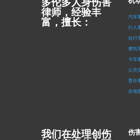
多伦多人身伤害
机
律师，经验丰
汽车
富，擅长：
行人
自行
摩托
卡车
公共
责任
全地
我们在处理创伤
伤害