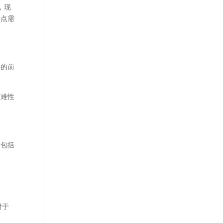
，现
键点需
要的前
灾难性
利包括
对于