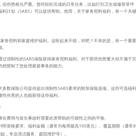
，但伤势相当严重。曾经轻松完成的日常任务，比如打扫卫生或修剪草坪
福利计划（SABS）可以提供帮助。然而，关于家务照料福利，有一个关
包括家务照料和家庭维护福利。这听起来不错，对吧？不幸的是，有一个重
得。
通过强制性的SABS保险获得家务照料福利。对于那些伤势重大但不属于
仍然限制了您处理家庭事务的能力。
大多数保险公司提供超出强制性SABS要求的附加保险选项。这些可选福
难性伤害的人也能获得这些福利。
：
潜在费用与发生事故时需要此类帮助的可能性之间的平衡。
列明资格要求、福利金额（通常为每周最高100美元）、覆盖期限（通常
例如，专业清洁服务、庭院维护等）。