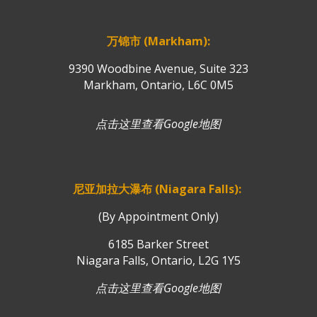
万锦市 (Markham):
9390 Woodbine Avenue, Suite 323
Markham, Ontario, L6C 0M5
点击这里查看Google地图
尼亚加拉大瀑布 (Niagara Falls):
(By Appointment Only)
6185 Barker Street
Niagara Falls, Ontario, L2G 1Y5
点击这里查看Google地图