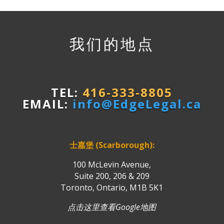
我们的地点
TEL:
416-333-8805
EMAIL:
info@EdgeLegal.ca
士嘉堡 (Scarborough):
100 McLevin Avenue,
Suite 200, 206 & 209
Toronto, Ontario, M1B 5K1
点击这里查看Google地图