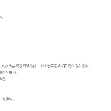
务。
主动在事故现场附近徘徊，未经您同意就试图提供拖车服务。
和存车费用。
信息。
任何协议。
。