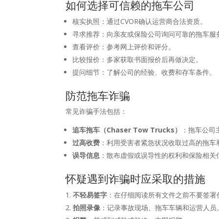
如何选择可信赖的拖车公司
核实执照：通过CVOR确认运营商合法资质。
寻求推荐：向亲友或保险公司询问可靠的拖车服
查看评价：参考网上评价和评分。
比较报价：多家获取书面报价后再做决定。
提问细节：了解公司的经验、收费和存车条件。
防范拖车诈骗
常见诈骗手法包括：
追车拖车（Chaser Tow Trucks）
：拖车公司
过高收费
：利用受害者紧急状况收取过高的拖车
误导信息
：散布虚假或误导性的权利和保险相关
怀疑遇到诈骗时应采取的措施
不轻易签字
：在仔细阅读所有文件之前不要签署
拍照录像
：记录事故现场、拖车车辆和运营人员