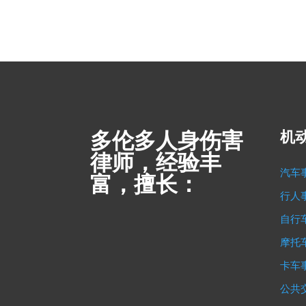
多伦多人身伤害
机
律师，经验丰
汽车
富，擅长：
行人
自行
摩托
卡车
公共