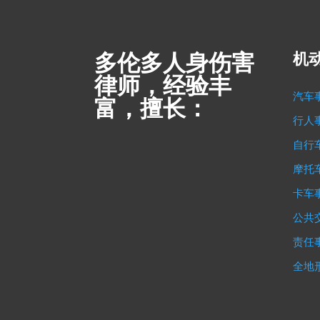
多伦多人身伤害
机
律师，经验丰
汽车
富，擅长：
行人
自行
摩托
卡车
公共
责任
全地