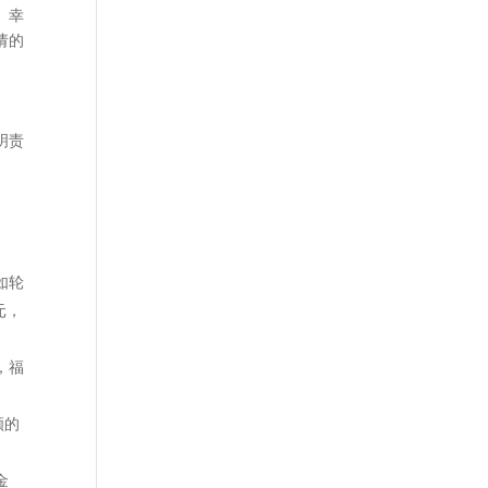
。幸
请的
明责
如轮
元，
，福
顾的
金