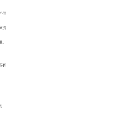
护福
员提
用。
能有
资