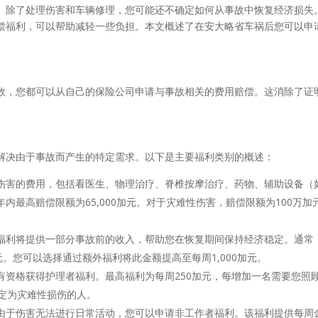
。除了处理伤害和车辆修理，您可能还不确定如何从事故中恢复经济损失
偿福利，可以帮助减轻一些负担。本文概述了在安大略省车祸后您可以申
故，您都可以从自己的保险公司申请与事故相关的费用赔偿。这消除了证
解决由于事故而产生的特定需求。以下是主要福利类别的概述：
伤害的费用，包括看医生、物理治疗、脊椎按摩治疗、药物、辅助设备（
最高赔偿限额为65,000加元。对于灾难性伤害，赔偿限额为100万加
福利将提供一部分事故前的收入，帮助您在恢复期间保持经济稳定。通常
元。您可以选择通过额外福利将此金额提高至每周1,000加元。
有资格获得护理者福利。最高福利为每周250加元，每增加一名需要您照
认定为灾难性损伤的人。
由于伤害无法进行日常活动，您可以申请非工作者福利。该福利提供每周