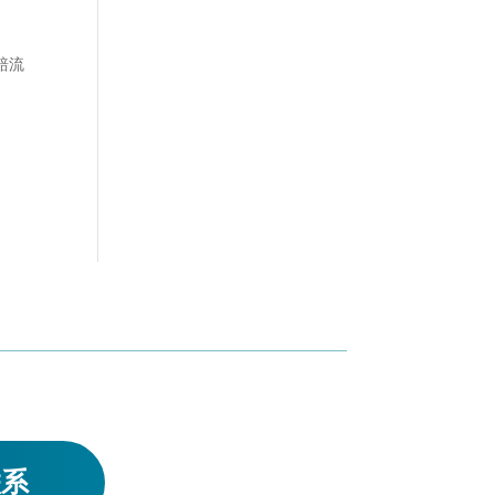
赔流
联系