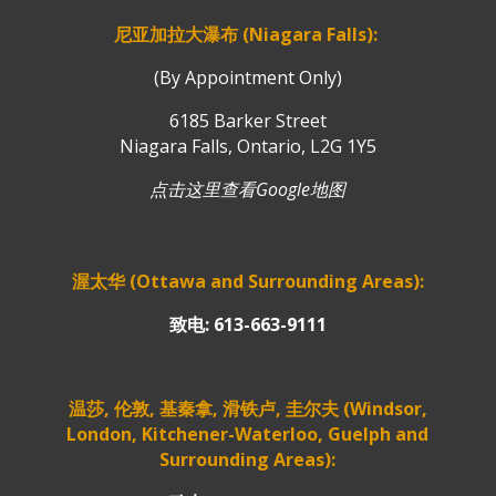
尼亚加拉大瀑布 (Niagara Falls):
(By Appointment Only)
6185 Barker Street
Niagara Falls, Ontario, L2G 1Y5
点击这里查看Google地图
渥太华 (Ottawa and Surrounding Areas):
致电: 613-663-9111
温莎, 伦敦, 基秦拿, 滑铁卢, 圭尔夫 (Windsor,
London, Kitchener-Waterloo, Guelph and
Surrounding Areas):