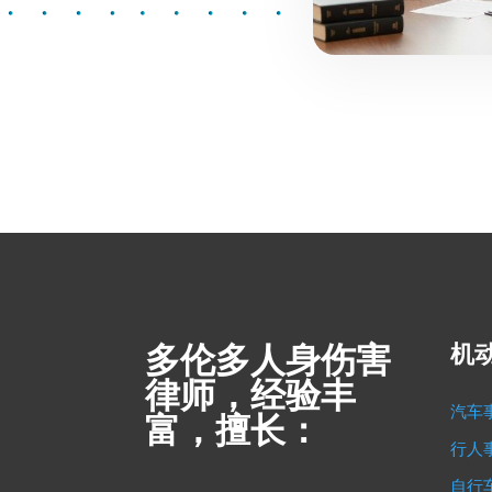
多伦多人身伤害
机
律师，经验丰
汽车
富，擅长：
行人
自行