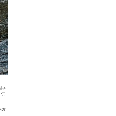
魁祸
中责
有发