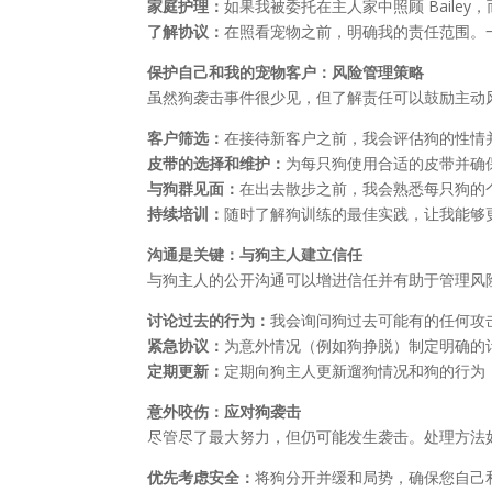
家庭护理：
如果我被委托在主人家中照顾 Baile
了解协议：
在照看宠物之前，明确我的责任范围。
保护自己和我的宠物客户：风险管理策略
虽然狗袭击事件很少见，但了解责任可以鼓励主动
客户筛选：
在接待新客户之前，我会评估狗的性情
皮带的选择和维护：
为每只狗使用合适的皮带并确
与狗群见面：
在出去散步之前，我会熟悉每只狗的
持续培训：
随时了解狗训练的最佳实践，让我能够
沟通是关键：与狗主人建立信任
与狗主人的公开沟通可以增进信任并有助于管理风
讨论过去的行为：
我会询问狗过去可能有的任何攻
紧急协议：
为意外情况（例如狗挣脱）制定明确的
定期更新：
定期向狗主人更新遛狗情况和狗的行为
意外咬伤：应对狗袭击
尽管尽了最大努力，但仍可能发生袭击。处理方法
优先考虑安全：
将狗分开并缓和局势，确保您自己