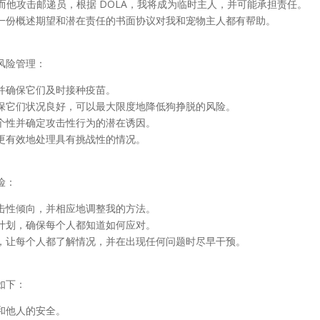
y，而他攻击邮递员，根据 DOLA，我将成为临时主人，并可能承担责任。
一份概述期望和潜在责任的书面协议对我和宠物主人都有帮助。
风险管理：
并确保它们及时接种疫苗。
保它们状况良好，可以最大限度地降低狗挣脱的风险。
个性并确定攻击性行为的潜在诱因。
更有效地处理具有挑战性的情况。
险：
击性倾向，并相应地调整我的方法。
计划，确保每个人都知道如何应对。
，让每个人都了解情况，并在出现任何问题时尽早干预。
如下：
和他人的安全。