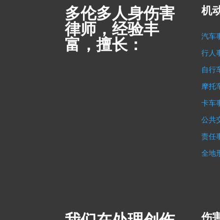
多伦多人身伤害
机
律师，经验丰
汽车
富，擅长：
行人
自行
摩托
卡车
公共
责任
全地
我们在处理创伤
伤害