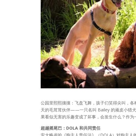
公园里熙熙攘攘：飞盘飞舞，孩子们笑得尖叫，各种
天的毛茸茸伙伴——一只名叫 Bailey 的顽皮小
果看似无害的乐趣变成了坏事，会发生什么？作为
超越摇尾巴：DOLA 和共同责任
安大略省的《狗主人责任法》（DOLA）对狗主