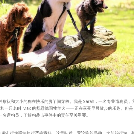
形状和大小的狗在快乐的脚丫间穿梭。我是 Sarah，一名专业遛狗员，
猎犬和一只名叫 Max 的坚忍德国牧羊犬——正在享受早晨散步的乐趣。但
一名遛狗员，了解狗袭击事件中的责任至关重要。
人的袭击行为强制执行严格责任。这意味着，无论狗的品种、之前的行为，