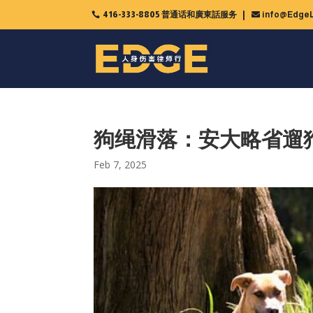
416-333-8805 普通话和廣東話服务
info@EdgeL

狗绳滑落：安大略省遛
Feb 7, 2025