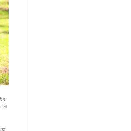
我今
是，如
甚至