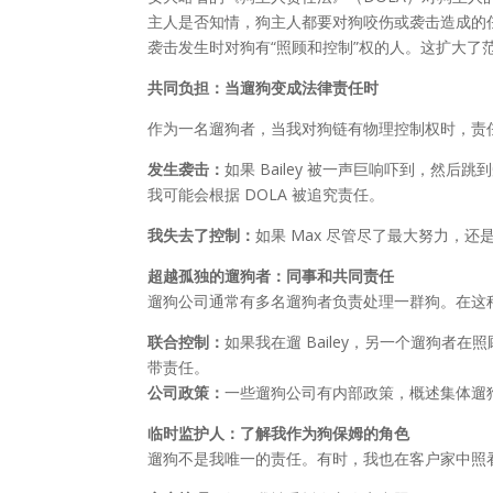
主人是否知情，狗主人都要对狗咬伤或袭击造成的任
袭击发生时对狗有“照顾和控制”权的人。这扩大
共同负担：当遛狗变成法律责任时
作为一名遛狗者，当我对狗链有物理控制权时，责
发生袭击：
如果 Bailey 被一声巨响吓到，
我可能会根据 DOLA 被追究责任。
我失去了控制：
如果 Max 尽管尽了最大努力，
超越孤独的遛狗者：同事和共同责任
遛狗公司通常有多名遛狗者负责处理一群狗。在这
联合控制：
如果我在遛 Bailey，另一个遛狗者
带责任。
公司政策：
一些遛狗公司有内部政策，概述集体遛
临时监护人：了解我作为狗保姆的角色
遛狗不是我唯一的责任。有时，我也在客户家中照看