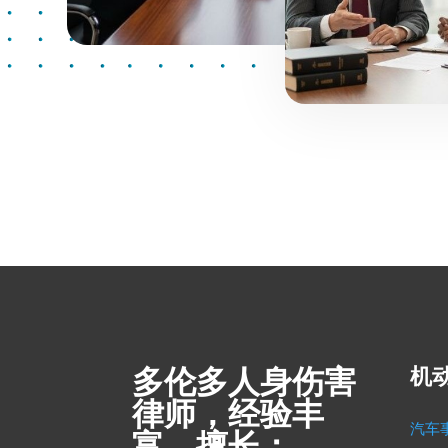
多伦多人身伤害
机
律师，经验丰
汽车
富，擅长：