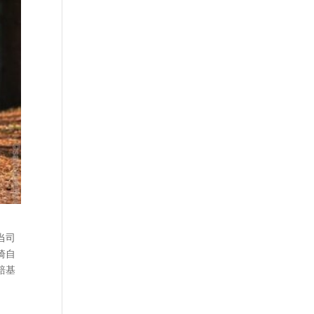
当司
骑自
赔基