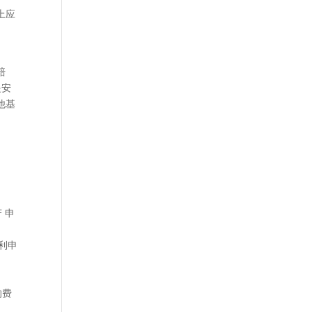
上应
赔
是安
他基
 申
福利申
的费