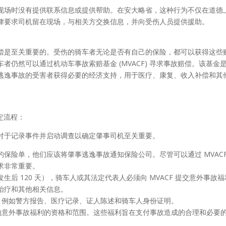
现场时没有提供联系信息或提供帮助。在安大略省，这种行为不仅在道德
律要求司机留在现场，与相关方交换信息，并向受伤人员提供援助。
偿是至关重要的。受伤的骑车者无论是否有自己的保险，都可以获得这些
仍然可以通过机动车事故索赔基金 (MVACF) 寻求事故赔偿。该基金
逃逸事故的受害者获得必要的经济支持，用于医疗、康复、收入补偿和其
定流程：
对于记录事件并启动调查以确定肇事司机至关重要。
保险单，他们应该将肇事逃逸事故通知保险公司。尽管可以通过 MVACF
求非常重要。
生后 120 天），骑车人或其法定代表人必须向 MVACF 提交意外事故
治疗和其他相关信息。
件，例如警方报告、医疗记录、证人陈述和骑车人身份证明。
供的意外事故福利的资格和范围。这些福利旨在支付事故造成的合理和必要