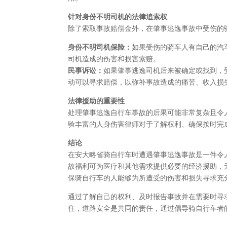
针对身份不明司机的法律追索权
除了索取事故赔偿金外，在肇事逃逸事故中受伤的
身份不明司机保险：
如果受伤的骑车人有自己的汽车
司机造成的伤害和损害索赔。
民事诉讼：
如果肇事逃逸司机后来被确定或找到，
动可以寻求赔偿，以弥补事故造成的痛苦、收入损
法律援助的重要性
处理肇事逃逸自行车事故的后果可能非常复杂且令
验丰富的人身伤害律师对于了解权利、确保按时完
结论
在安大略省骑自行车时遭遇肇事逃逸事故是一件令人
故福利可为医疗和其他需求提供必要的经济援助，
保骑自行车的人能够为所遭受的伤害和损失寻求充
通过了解自己的权利、及时报告事故并在需要时寻
住，道路安全是共同的责任，通过倡导骑自行车者