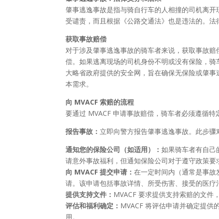
肇事逃逸事故是指与骑自行车的人相撞的司机离开
受谴责，而且根据《公路交通法》也是违法的。法
获取事故赔偿
对于涉及肇事逃逸事故的骑车者来说，获取事故赔
偿。如果逃离现场的司机身份不明或没有保险，骑车者
大略省政府提供的安全网，旨在确保无保险或肇事
本需求。
向 MVACF 索赔的流程
要通过 MVACF 申请事故赔偿，骑车者必须遵循特
报告事故：
立即向警方报告肇事逃逸事故。此步骤
通知您的保险公司（如适用）：
如果骑车者有自己的
请意外事故福利，但通知保险公司对于遵守政策要
向 MVACF 提交申请：
在一定时间内（通常是事故发
请。该申请包括事故详情、所受伤害、接受的医疗
提供支持文件：
MVACF 要求提供支持索赔的文
评估和福利确定：
MVACF 将评估申请并确定提
用。