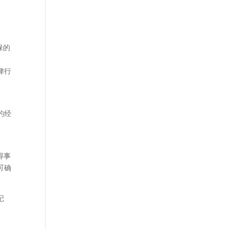
保的
律行
的经
得事
可确
记