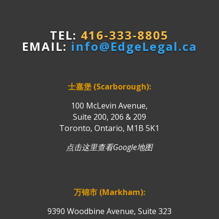
TEL:
416-333-8805
EMAIL:
info@EdgeLegal.ca
士嘉堡 (Scarborough):
100 McLevin Avenue,
Suite 200, 206 & 209
Toronto, Ontario, M1B 5K1
点击这里查看Google地图
万锦市 (Markham):
9390 Woodbine Avenue, Suite 323