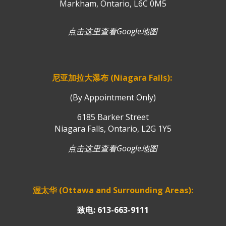
Markham, Ontario, L6C 0M5
点击这里查看Google地图
尼亚加拉大瀑布 (Niagara Falls):
(By Appointment Only)
6185 Barker Street
Niagara Falls, Ontario, L2G 1Y5
点击这里查看Google地图
渥太华 (Ottawa and Surrounding Areas):
致电: 613-663-9111