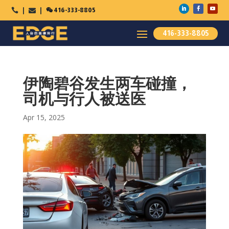

416-333-8805



416-333-8805
伊陶碧谷发生两车碰撞，
司机与行人被送医
Apr 15, 2025