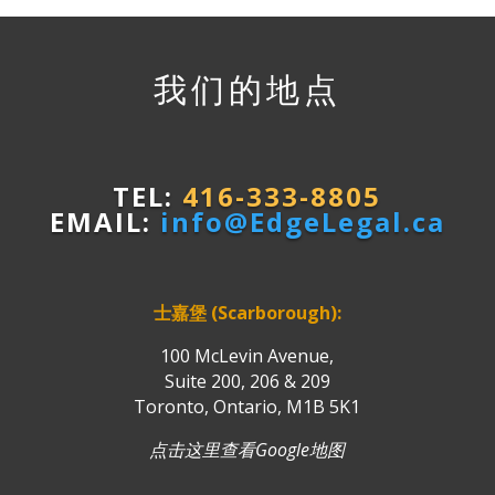
我们的地点
TEL:
416-333-8805
EMAIL:
info@EdgeLegal.ca
士嘉堡 (Scarborough):
100 McLevin Avenue,
Suite 200, 206 & 209
Toronto, Ontario, M1B 5K1
点击这里查看Google地图