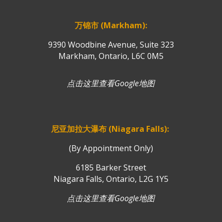
万锦市 (Markham):
9390 Woodbine Avenue, Suite 323
Markham, Ontario, L6C 0M5
点击这里查看Google地图
尼亚加拉大瀑布 (Niagara Falls):
(By Appointment Only)
6185 Barker Street
Niagara Falls, Ontario, L2G 1Y5
点击这里查看Google地图