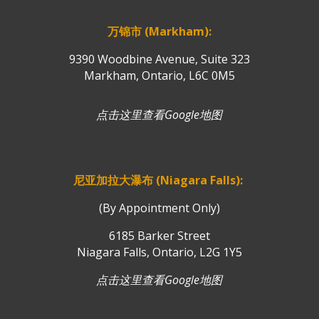
万锦市 (Markham):
9390 Woodbine Avenue, Suite 323
Markham, Ontario, L6C 0M5
点击这里查看Google地图
尼亚加拉大瀑布 (Niagara Falls):
(By Appointment Only)
6185 Barker Street
Niagara Falls, Ontario, L2G 1Y5
点击这里查看Google地图