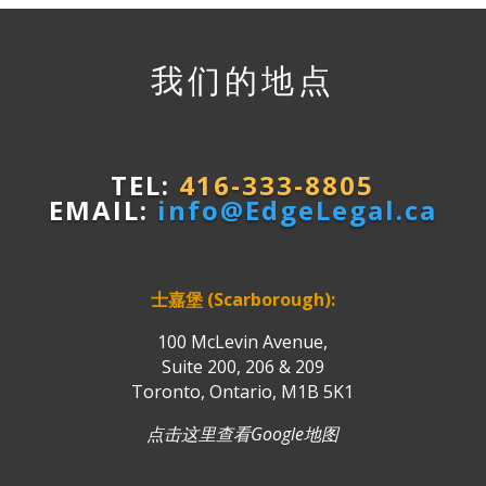
我们的地点
TEL:
416-333-8805
EMAIL:
info@EdgeLegal.ca
士嘉堡 (Scarborough):
100 McLevin Avenue,
Suite 200, 206 & 209
Toronto, Ontario, M1B 5K1
点击这里查看Google地图