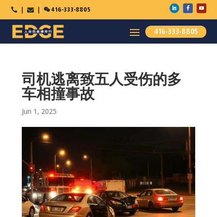

416-333-8805



416-333-8805
司机逃离致五人受伤的多
车相撞事故
Jun 1, 2025