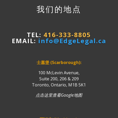
我们的地点
TEL:
416-333-8805
EMAIL:
info@EdgeLegal.ca
士嘉堡 (Scarborough):
100 McLevin Avenue,
Suite 200, 206 & 209
Toronto, Ontario, M1B 5K1
点击这里查看Google地图