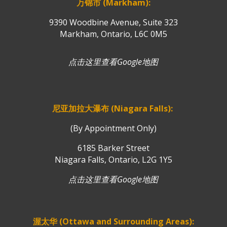
万锦市 (Markham):
9390 Woodbine Avenue, Suite 323
Markham, Ontario, L6C 0M5
点击这里查看Google地图
尼亚加拉大瀑布 (Niagara Falls):
(By Appointment Only)
6185 Barker Street
Niagara Falls, Ontario, L2G 1Y5
点击这里查看Google地图
渥太华 (Ottawa and Surrounding Areas):