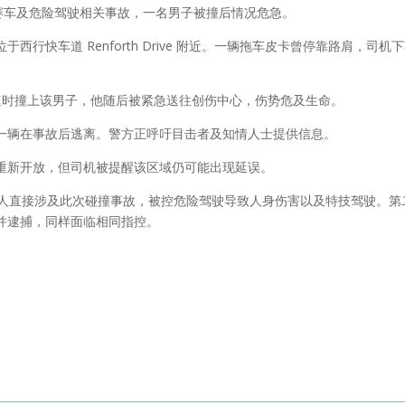
赛车及危险驾驶相关事故，一名男子被撞后情况危急。
行快车道 Renforth Drive 附近。一辆拖车皮卡曾停靠路肩，司机
速时撞上该男子，他随后被紧急送往创伤中心，伤势危及生命。
一辆在事故后逃离。警方正呼吁目击者及知情人士提供信息。
重新开放，但司机被提醒该区域仍可能出现延误。
该人直接涉及此次碰撞事故，被控危险驾驶导致人身伤害以及特技驾驶。第
并逮捕，同样面临相同指控。