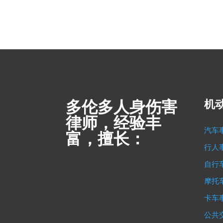
多伦多人身伤害
机
律师，经验丰
汽车
富，擅长：
行人
自行
摩托
卡车
公共