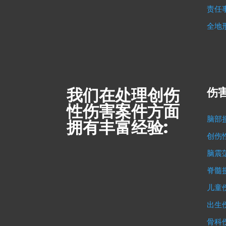
责任
全地
我们在处理创伤
伤害
性伤害案件方面
脑部
拥有丰富经验:
创伤
脑震
脊髓
儿童
出生
骨科