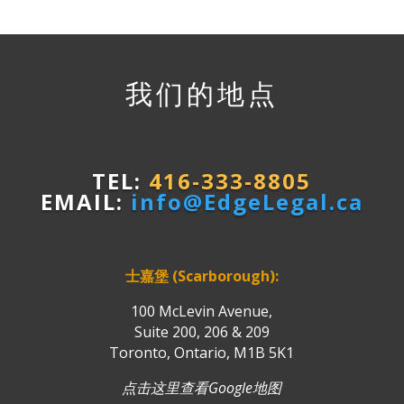
我们的地点
TEL:
416-333-8805
EMAIL:
info@EdgeLegal.ca
士嘉堡 (Scarborough):
100 McLevin Avenue,
Suite 200, 206 & 209
Toronto, Ontario, M1B 5K1
点击这里查看Google地图