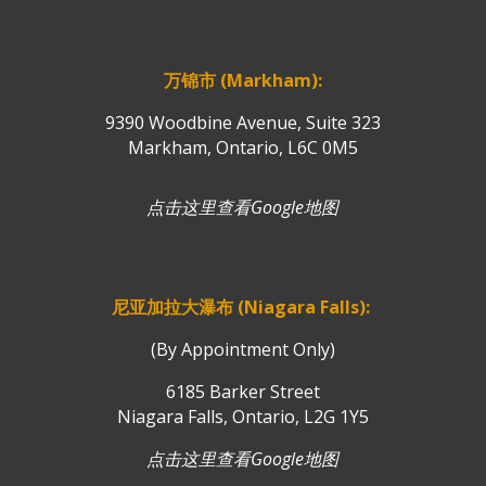
万锦市 (Markham):
9390 Woodbine Avenue, Suite 323
Markham, Ontario, L6C 0M5
点击这里查看Google地图
尼亚加拉大瀑布 (Niagara Falls):
(By Appointment Only)
6185 Barker Street
Niagara Falls, Ontario, L2G 1Y5
点击这里查看Google地图