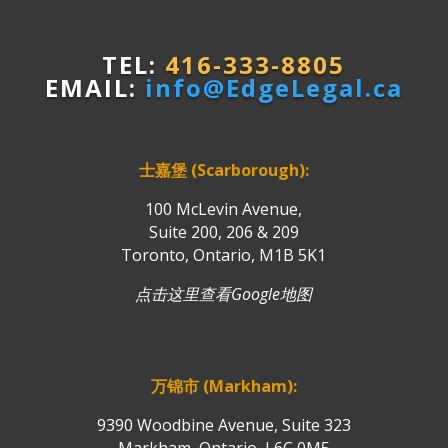
TEL:
416-333-8805
EMAIL:
info@EdgeLegal.ca
士嘉堡 (Scarborough):
100 McLevin Avenue,
Suite 200, 206 & 209
Toronto, Ontario, M1B 5K1
点击这里查看Google地图
万锦市 (Markham):
9390 Woodbine Avenue, Suite 323