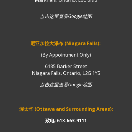
Markham, Ontario, L6C 0M5
点击这里查看Google地图
尼亚加拉大瀑布 (Niagara Falls):
(By Appointment Only)
6185 Barker Street
Niagara Falls, Ontario, L2G 1Y5
点击这里查看Google地图
渥太华 (Ottawa and Surrounding Areas):
致电: 613-663-9111