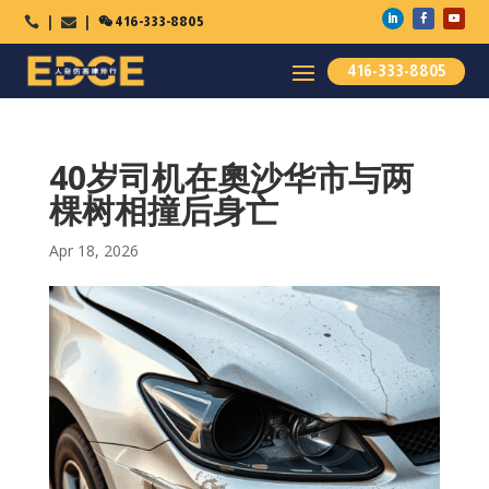

416-333-8805



416-333-8805
40岁司机在奧沙华市与两
棵树相撞后身亡
Apr 18, 2026