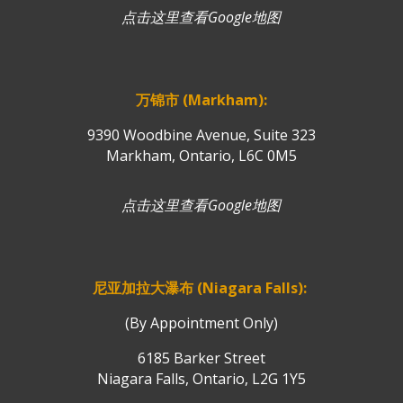
点击这里查看Google地图
万锦市 (Markham):
9390 Woodbine Avenue, Suite 323
Markham, Ontario, L6C 0M5
点击这里查看Google地图
尼亚加拉大瀑布 (Niagara Falls):
(By Appointment Only)
6185 Barker Street
Niagara Falls, Ontario, L2G 1Y5