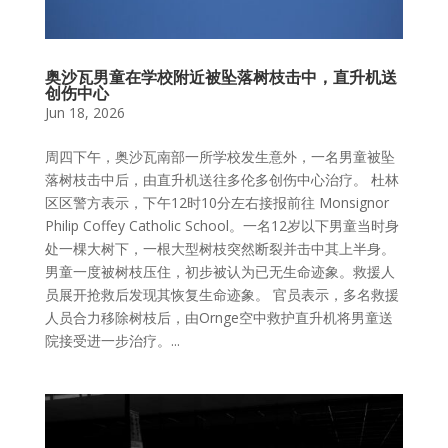
奥沙瓦男童在学校附近被坠落树枝击中，直升机送
创伤中心
Jun 18, 2026
周四下午，奥沙瓦南部一所学校发生意外，一名男童被坠
落树枝击中后，由直升机送往多伦多创伤中心治疗。 杜林
区区警方表示，下午12时10分左右接报前往 Monsignor
Philip Coffey Catholic School。一名12岁以下男童当时身
处一棵大树下，一根大型树枝突然断裂并击中其上半身。
男童一度被树枝压住，初步被认为已无生命迹象。救援人
员展开抢救后发现其恢复生命迹象。 官员表示，多名救援
人员合力移除树枝后，由Ornge空中救护直升机将男童送
院接受进一步治疗。...