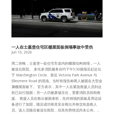
一人在士嘉堡住宅区棚屋面板倒塌事故中受伤
Jun 10, 2026
周二傍晚，士嘉堡一处住宅车道内的棚屋结构倒塌，一人
被送往医院。 多伦多消防服务在约下午5:30接报后赶赴位
于 Marchington Circle、靠近 Victoria Park Avenue 与
Ellesmere Road 的现场。当时有报告称两人被困在大型金
属棚屋面板下。 官方表示，其中一人在紧急救援人员到达
前已自行脱困；另一人仍被废墟压住，需要消防员协助救
援。 救援人员在救出被困者前，先对倒塌的面板及周边设
备进行了加固，随后成功将其安全救出并移交给急救人
员。该人员随后被送往医院，但其伤势情况尚未公布。...