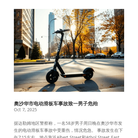
奧沙华市电动滑板车事故致一男子危殆
Oct 7, 2025
据达勒姆地区警察称，一名58岁男子周日晚在奧沙华市发
生的电动滑板车事故中受重伤，情况危急。 事故发生在下
午7:15左右，地点靠近Albert Street和Athol Street East，