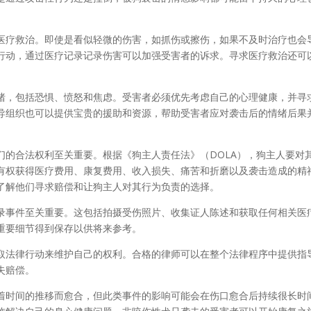
医疗救治。即使是看似轻微的伤害，如抓伤或擦伤，如果不及时治疗也会
行动，通过医疗记录记录伤害可以加强受害者的诉求。寻求医疗救治还可
。
绪，包括恐惧、愤怒和焦虑。受害者必须优先考虑自己的心理健康，并寻
导组织也可以提供宝贵的援助和资源，帮助受害者应对袭击后的情绪后果
们的合法权利至关重要。根据《狗主人责任法》（DOLA），狗主人要对
有权获得医疗费用、康复费用、收入损失、痛苦和折磨以及袭击造成的精
了解他们寻求赔偿和让狗主人对其行为负责的选择。
录事件至关重要。这包括拍摄受伤照片、收集证人陈述和获取任何相关医
重要细节得到保存以供将来参考。
取法律行动来维护自己的权利。合格的律师可以在整个法律程序中提供指
失赔偿。
着时间的推移而愈合，但此类事件的影响可能会在伤口愈合后持续很长时