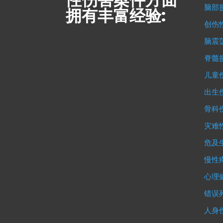
脑部
拥有丰富经验:
创伤
脑震
脊髓
儿童
出生
骨科
灾难
危及
慢性
心理
错误
人身