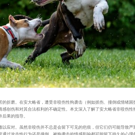
苦的折磨。在安大略省，遭受非咬伤性狗袭击（例如抓伤、撞倒或情绪困
情感创伤和对其合法权利的不确定性。本文深入了解了安大略省非咬伤性
件后果的指导。
难以应对。虽然非咬伤并不总是会留下可见的疤痕，但它们仍可能导致严
是通过攻击性行为还是撞倒，被狗袭击的情感影响都可能留下持久的心理