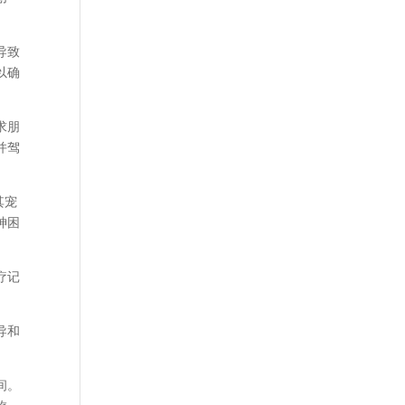
导致
以确
求朋
并驾
其宠
神困
疗记
导和
间。