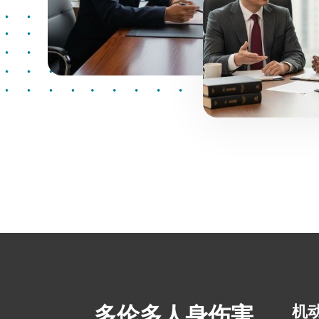
多伦多人身伤害
机