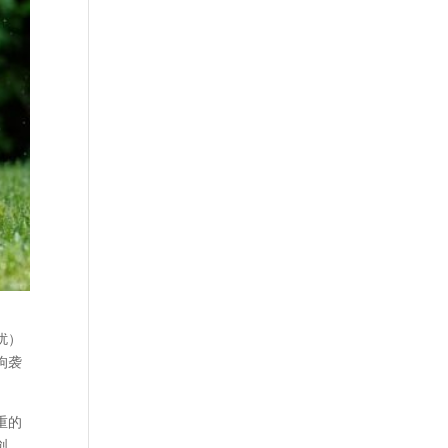
扰）
狗袭
重的
创