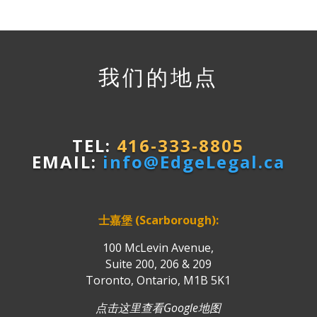
我们的地点
TEL:
416-333-8805
EMAIL:
info@EdgeLegal.ca
士嘉堡 (Scarborough):
100 McLevin Avenue,
Suite 200, 206 & 209
Toronto, Ontario, M1B 5K1
点击这里查看Google地图