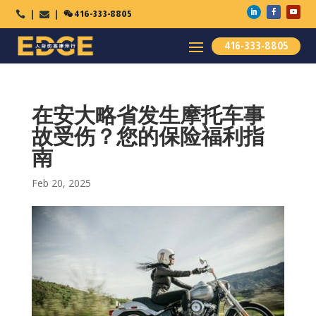

416-333-8805



416-333-8805
在安大略省发生摩托车事
故受伤？您的保险福利指
南
Feb 20, 2025