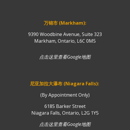
万锦市 (Markham):
9390 Woodbine Avenue, Suite 323
Markham, Ontario, L6C 0M5
点击这里查看Google地图
尼亚加拉大瀑布 (Niagara Falls):
(By Appointment Only)
6185 Barker Street
Niagara Falls, Ontario, L2G 1Y5
点击这里查看Google地图