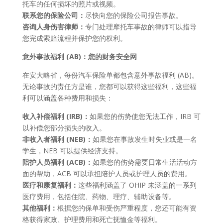
托车的任何损坏的照片或视频。
联系您的保险公司：
尽快向您的保险公司报告事故。
咨询人身伤害律师：
专门处理摩托车事故的律师可以指导
您完成索赔流程并保护您的权利。
意外事故福利 (AB)：您的财务安全网
在安大略省，每份汽车保险单都包含意外事故福利 (AB)。
无论事故的责任方是谁，您都可以获得这些福利，这些福
利可以涵盖各种费用和损失：
收入补偿福利 (IRB)：
如果您的伤势使您无法工作，IRB 可
以补偿您部分损失的收入。
非收入者福利 (NEB)：
如果您在事故发生时失业或是一名
学生，NEB 可以提供经济支持。
陪护人员福利 (ACB)：
如果您的伤势需要日常生活活动方
面的帮助，ACB 可以承担陪护人员或护理人员的费用。
医疗和康复福利：
这些福利涵盖了 OHIP 未涵盖的一系列
医疗费用，包括住院、药物、理疗、辅助设备等。
其他福利：
根据您的保单和受伤严重程度，您还可能有资
格获得家政、护理费用和死亡抚恤金等福利。