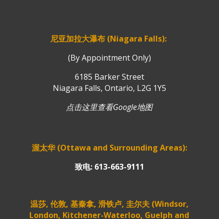
尼亚加拉大瀑布 (Niagara Falls):
(By Appointment Only)
6185 Barker Street
Niagara Falls, Ontario, L2G 1Y5
点击这里查看Google地图
渥太华 (Ottawa and Surrounding Areas):
致电: 613-663-9111
温莎, 伦敦, 基秦拿, 滑铁卢, 圭尔夫 (Windsor,
London, Kitchener-Waterloo, Guelph and