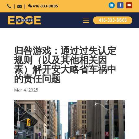

416-333-8805



416-333-8805
归咎游戏：通过过失认定
规则（以及其他相关因
素）解开安大略省车祸中
的责任问题
Mar 4, 2025