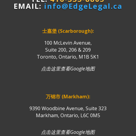
EMAIL:
info@EdgeLegal.ca
士嘉堡 (Scarborough):
100 McLevin Avenue,
Suite 200, 206 & 209
Toronto, Ontario, M1B 5K1
点击这里查看Google地图
万锦市 (Markham):
9390 Woodbine Avenue, Suite 323
Markham, Ontario, L6C 0M5
点击这里查看Google地图