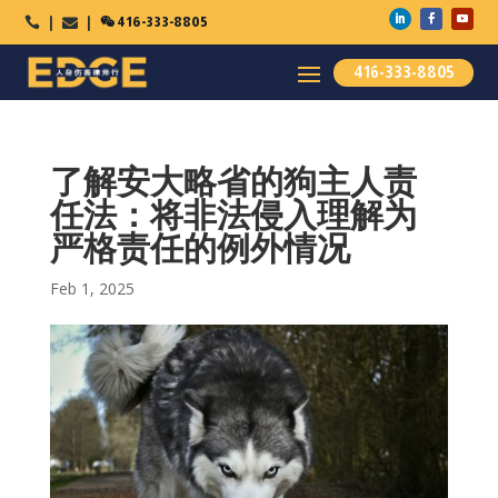

416-333-8805



416-333-8805
了解安大略省的狗主人责
任法：将非法侵入理解为
严格责任的例外情况
Feb 1, 2025