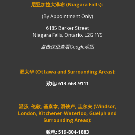
尼亚加拉大瀑布 (Niagara Falls):
(By Appointment Only)
6185 Barker Street
Niagara Falls, Ontario, L2G 1Y5
点击这里查看Google地图
渥太华 (Ottawa and Surrounding Areas):
致电: 613-663-9111
温莎, 伦敦, 基秦拿, 滑铁卢, 圭尔夫 (Windsor,
London, Kitchener-Waterloo, Guelph and
Surrounding Areas):
致电: 519-804-1883