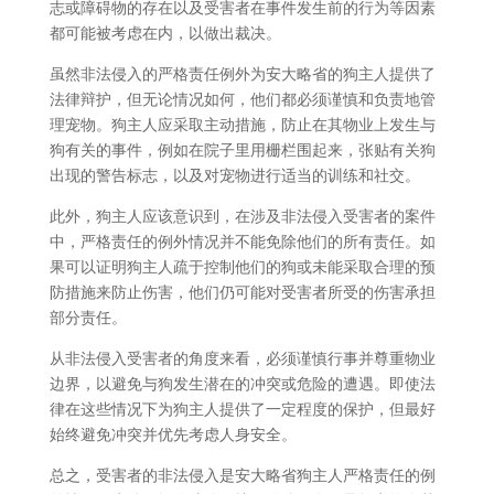
志或障碍物的存在以及受害者在事件发生前的行为等因素
都可能被考虑在内，以做出裁决。
虽然非法侵入的严格责任例外为安大略省的狗主人提供了
法律辩护，但无论情况如何，他们都必须谨慎和负责地管
理宠物。狗主人应采取主动措施，防止在其物业上发生与
狗有关的事件，例如在院子里用栅栏围起来，张贴有关狗
出现的警告标志，以及对宠物进行适当的训练和社交。
此外，狗主人应该意识到，在涉及非法侵入受害者的案件
中，严格责任的例外情况并不能免除他们的所有责任。如
果可以证明狗主人疏于控制他们的狗或未能采取合理的预
防措施来防止伤害，他们仍可能对受害者所受的伤害承担
部分责任。
从非法侵入受害者的角度来看，必须谨慎行事并尊重物业
边界，以避免与狗发生潜在的冲突或危险的遭遇。即使法
律在这些情况下为狗主人提供了一定程度的保护，但最好
始终避免冲突并优先考虑人身安全。
总之，受害者的非法侵入是安大略省狗主人严格责任的例