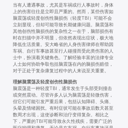
当有人遭遇事故，尤其是车祸或行人事故时，身体
上的伤害往往是立即且严重的。然而，某些伤害如
脑震荡或轻度创伤性脑损伤（轻度TBI）可能不会
立刻显现，但却可能导致长期健康问题。脑震荡和
其他创伤性脑损伤的复杂性之一在于，脑部损伤有
时在扫描中并不明显，但依然表现出症状，极大地
降低生活质量。安大略省的人身伤害律师在帮助因
车祸、自行车事故甚至行人碰撞而受此类伤害的人
士中，扮演着关键角色。了解经验丰富的法律专业
人士如何协助争取包括脑震荡在内的脑损伤赔偿，
对于正处于复杂康复过程中的人来说至关重要。
理解
脑震荡及轻度创伤性脑损伤
脑震荡是一种轻度TBI，通常发生于头部受到撞击
或突然震动。尽管许多人认为脑震荡是轻微伤害，
但它们可能引发严重后果，包括认知障碍、头痛、
头晕及情绪困扰。有时症状可能在事故后数天甚至
数周才出现，这使诊断和治疗变得复杂。相比之
下，严重的TBI可能导致永久性残疾，需要广泛的
医疗护理和康复。无论是在车祸、自行车事故还是