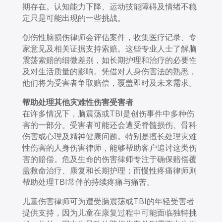
期存在。认知能力下降、运动技能障碍及情绪不稳
定只是可能出现的一些挑战。
创伤性脑损伤律师会评估案件，收集医疗记录、专
家意见及相关证据支持索赔。这些专业人士了解脑
震荡索赔的细微差别，如长期护理和治疗的必要性
及对生活质量的影响。凭借对人身伤害法的熟悉，
他们将为受害者争取赔偿，覆盖即时及未来需求。
帮助
处理其他灾难性伤害受害者
在许多情况下，脑震荡或TBI是创伤事件中多种伤
害的一部分。受害者可能还会遭受脊髓损伤、骨科
伤害或心理及精神健康问题。特别是擅长处理灾难
性伤害的人身伤害律师，能够帮助客户追讨这类伤
害的赔偿。危及生命的伤害律师专注于确保赔偿覆
盖救命治疗、康复和长期护理；而慢性疼痛律师则
帮助处理TBI常伴的持续疼痛与痛苦。
儿童伤害律师可为遭受脑震荡或TBI的年轻受害者
提供支持，因为儿童在康复过程中可能面临独特挑