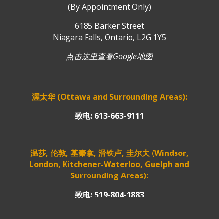
(By Appointment Only)
6185 Barker Street
Niagara Falls, Ontario, L2G 1Y5
点击这里查看Google地图
渥太华 (Ottawa and Surrounding Areas):
致电: 613-663-9111
温莎, 伦敦, 基秦拿, 滑铁卢, 圭尔夫 (Windsor,
London, Kitchener-Waterloo, Guelph and
Surrounding Areas):
致电: 519-804-1883