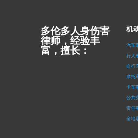
多伦多人身伤害
机
律师，经验丰
汽车
富，擅长：
行人
自行
摩托
卡车
公共
责任
全地