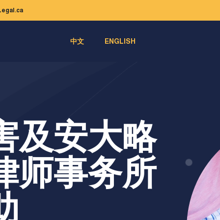
egal.ca
中文
ENGLISH
害及安大略
律师事务所
助