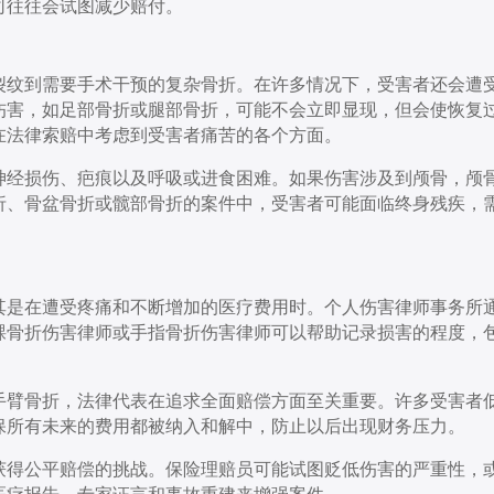
司往往会试图减少赔付。
裂纹到需要手术干预的复杂骨折。在许多情况下，受害者还会遭
伤害，如足部骨折或腿部骨折，可能不会立即显现，但会使恢复
在法律索赔中考虑到受害者痛苦的各个方面。
神经损伤、疤痕以及呼吸或进食困难。如果伤害涉及到颅骨，颅
折、骨盆骨折或髋部骨折的案件中，受害者可能面临终身残疾，
其是在遭受疼痛和不断增加的医疗费用时。个人伤害律师事务所
踝骨折伤害律师或手指骨折伤害律师可以帮助记录损害的程度，
手臂骨折，法律代表在追求全面赔偿方面至关重要。许多受害者
保所有未来的费用都被纳入和解中，防止以后出现财务压力。
获得公平赔偿的挑战。保险理赔员可能试图贬低伤害的严重性，
医疗报告、专家证言和事故重建来增强案件。