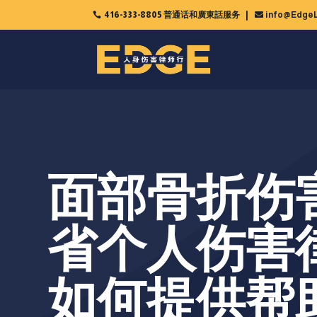
416-333-8805 普通话和廣東話服务
info@EdgeL

面部骨折伤
省个人伤害
如何提供帮