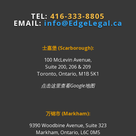
TEL:
416-333-8805
EMAIL:
info@EdgeLegal.ca
士嘉堡 (Scarborough):
100 McLevin Avenue,
Suite 200, 206 & 209
Toronto, Ontario, M1B 5K1
点击这里查看Google地图
万锦市 (Markham):
9390 Woodbine Avenue, Suite 323
Markham, Ontario, L6C 0M5