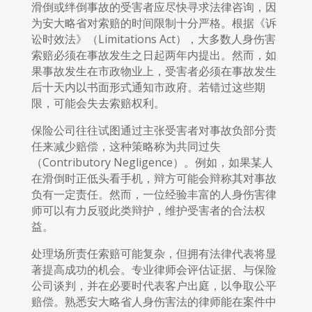
滑倒或绊倒事故的受害者应尽快寻求法律咨询，因
为安大略省对索赔的时间限制十分严格。根据《诉
讼时效法》（Limitations Act），大多数人身伤害
索赔必须在事故发生之日起两年内提出。然而，如
果事故发生在市政物业上，受害者必须在事故发生
后十天内以书面形式通知市政府。若错过这些期
限，可能会失去索赔权利。
保险公司往往试图通过主张受害者对事故负部分责
任来减少赔偿，这种策略称为共同过失
（Contributory Negligence）。例如，如果某人
在滑倒时正低头看手机，辩方可能会辩称其对事故
负有一定责任。然而，一位经验丰富的人身伤害律
师可以有力反驳此类辩护，维护受害者的合法权
益。
处理场所责任索赔可能复杂，但拥有法律代表将显
著提高成功的机会。专业律师会评估证据、与保险
公司谈判，并在必要时代表客户出庭，以争取公平
赔偿。熟悉安大略省人身伤害法的律师能在案件中