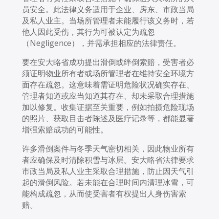
员安全。此法律义务适用于企业、房东、市政当局
及私人业主。当场所管理者未能履行该义务时，若
他人因此受伤，其行为可被认定为疏忽
（Negligence），并需承担相应的法律责任。
要在安大略省成功提出滑倒或绊倒索赔，受害者必
须证明物业所有者或场所管理者在维持安全环境方
面存在疏忽。这意味着需证明危险状况确实存在、
管理者知道或应当知道其存在、却未采取合理措施
加以修复。收集证据至关重要，例如拍摄危险现场
的照片、获取目击者陈述及医疗记录等，都能显著
增强索赔成功的可能性。
许多滑倒案件与冬季天气密切相关，因此物业所有
者应确保及时清除积雪与冰层。安大略省法律要求
市政当局及私人业主采取合理措施，防止因天气引
起的滑倒风险。若未能在合理时间内清理冰雪，可
能构成疏忽，从而使受害者有权提出人身伤害索
赔。