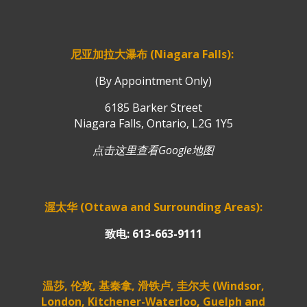
尼亚加拉大瀑布 (Niagara Falls):
(By Appointment Only)
6185 Barker Street
Niagara Falls, Ontario, L2G 1Y5
点击这里查看Google地图
渥太华 (Ottawa and Surrounding Areas):
致电: 613-663-9111
温莎, 伦敦, 基秦拿, 滑铁卢, 圭尔夫 (Windsor,
London, Kitchener-Waterloo, Guelph and