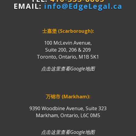
EMAIL:
info@EdgeLegal.ca
士嘉堡 (Scarborough):
100 McLevin Avenue,
Suite 200, 206 & 209
Toronto, Ontario, M1B 5K1
点击这里查看Google地图
万锦市 (Markham):
9390 Woodbine Avenue, Suite 323
Markham, Ontario, L6C 0M5
点击这里查看Google地图